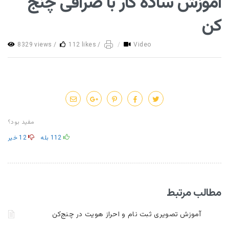
آموزش ساده کار با صرافی چنج
کن
8329 views /
112 likes /
/
Video
مفید بود؟
112
بله
12
خیر
مطالب مرتبط
آموزش تصویری ثبت نام و احراز هویت در چنج‌کن