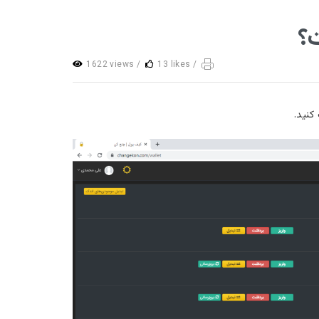
ت؟
1622 views /
13 likes /
کنید.