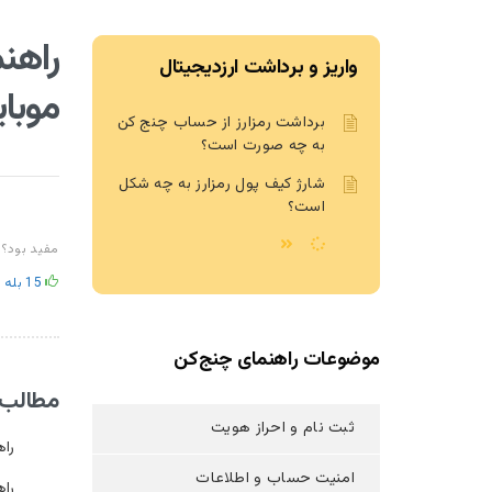
راهنم
واریز و برداشت ارزدیجیتال
موبای
برداشت رمزارز از حساب چنج کن
به چه صورت است؟
شارژ کیف پول رمزارز به چه شکل
است؟
مفید بود؟
15
بله
موضوعات راهنمای چنج‌کن
مطالب 
ثبت نام و احراز هویت
راه
امنیت حساب و اطلاعات
راه