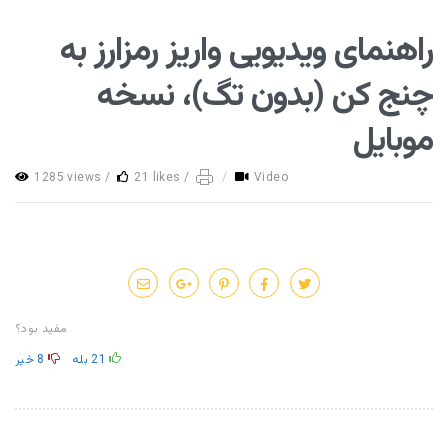
راهنمای ویدیویی واریز رمزارز به
چنج کن (بدون تگ)، نسخه
موبایل
1285 views /
21 likes /
/
Video
مفید بود؟
21
بله
8
خیر