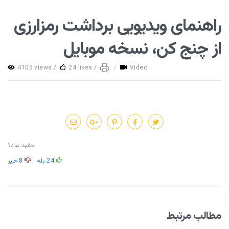
راهنمای ویدیویی برداشت رمزارزی
از چنج کن، نسخه موبایل
4105 views /
24 likes /
/
Video
مفید بود؟
24
بله
8
خیر
مطالب مرتبط