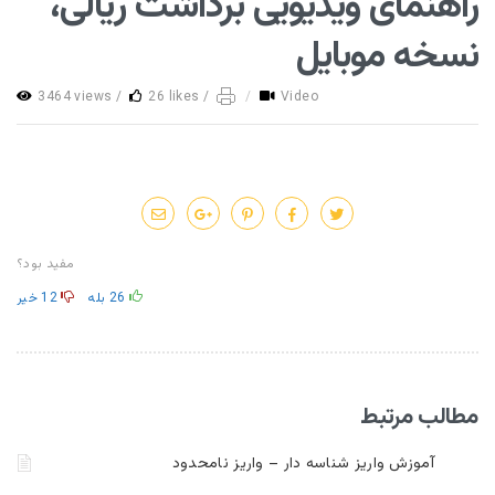
راهنمای ویدیویی برداشت ریالی،
نسخه موبایل
3464 views /
26 likes /
/
Video
مفید بود؟
26
بله
12
خیر
مطالب مرتبط
آموزش واریز شناسه دار – واریز نامحدود